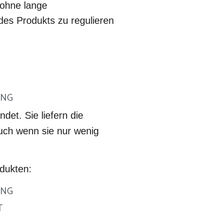
 ohne lange
des Produkts zu regulieren
UNG
et. Sie liefern die
uch wenn sie nur wenig
dukten:
UNG
T