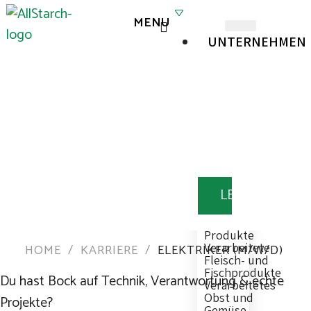
UNTERNEHMEN
ANWENDUNGEN
Backwaren
Süßwaren
Fertigmischungen
Zutaten
LEBENSMITTEL
für
Snacks
Glutenfreie
Produkte
Verarbeitete
HOME
/
KARRIERE
/
ELEKTRIKER (M/W/D)
Fleisch- und
Fischprodukte
Du hast Bock auf Technik, Verantwortung & echte
Verarbeitetes
Obst und
Projekte?
Gemüse