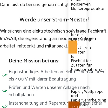
Dann bist du bei uns genau richtig!
Konserven
Molkereiprodukte
Werde unser Strom-Meister!
Wir suchen eine
elektrotechnisch souveräne Fachkraft
Zutaten
für die
(m/w/d)
, die eigenständig an modernen Anlagen
Ernährung
von
arbeitet, mitdenkt und mitanpackt.
TIERNAHRUNG
Nutztieren
Zutaten
für
Deine Mission bei uns:
Fischfutter
Zutaten für
Haustiernahrung
Eigenständiges Arbeiten an elektrischen Anlagen
bis 400 V mit klarer Beauftragung
Prüfen und Warten unserer Anlagen nach
Papier, Wellpappe
Schaltplänen
und
Papierverarbeitung
Instandhaltung und Reparatur mechatronischer
Baustoffe
INDUSTRIE