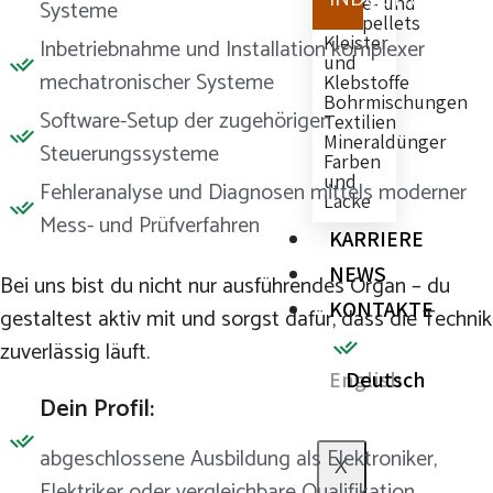
Kohle- und
Systeme
Holzpellets
Kleister
Inbetriebnahme und Installation komplexer
und
mechatronischer Systeme
Klebstoffe
Bohrmischungen
Software-Setup der zugehörigen
Textilien
Mineraldünger
Steuerungssysteme
Farben
und
Fehleranalyse und Diagnosen mittels moderner
Lacke
Mess- und Prüfverfahren
KARRIERE
NEWS
Bei uns bist du nicht nur ausführendes Organ – du
KONTAKTE
gestaltest aktiv mit und sorgst dafür, dass die Technik
zuverlässig läuft.
English
Deutsch
Dein Profil:
abgeschlossene Ausbildung als Elektroniker,
X
Elektriker oder vergleichbare Qualifikation