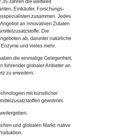
r 35 Jahren die weltweit
anten, Einkäufer, Forschungs-
nsspezialisten zusammen. Jedes
es Angebot an innovativen Zutaten
ittelzusatzstoffe. Die
ngeboten ab, darunter natürliche
n, Enzyme und vieles mehr.
aben die einmalige Gelegenheit,
 führender globaler Anbieter an
tz zu erweitern.
echnologien mit künstlicher
mittelzusatzstoffen gewidmet.
 weitergeben.
schen und globalen Markt: native
Produktion.