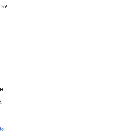
fen!
BH
1
de