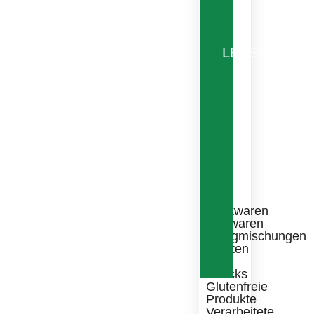
LEBENSMITT
Backwaren
Süßwaren
Fertigmischungen
Zutaten
für
Snacks
Glutenfreie
Produkte
Verarbeitete